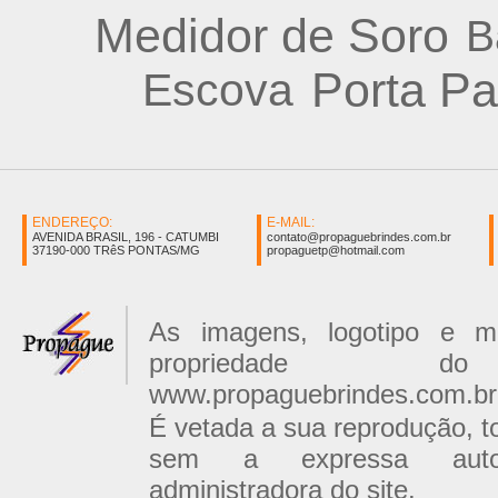
Medidor de Soro
B
Porta Pa
Escova
ENDEREÇO:
E-MAIL:
AVENIDA BRASIL, 196 - CATUMBI
contato@propaguebrindes.com.br
37190-000 TRêS PONTAS/MG
propaguetp@hotmail.com
As imagens, logotipo e 
propriedade 
www.propaguebrindes.com.br
É vetada a sua reprodução, tot
sem a expressa auto
administradora do site.