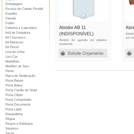
Embalagem
Escova de Cabelo Portátil
Espelho
Flanela
Folder
Abridor AB 11
Abri
Folhinha e Calendário
Imã de Geladeira
(INDISPONÍVEL)
Abrid
Kit Churrasco
em ma
Abridor de garrafa em plástico
Kit Manicure
resistente
Kit Pincel
Lixa de Unha
Lixo Car
Medalhas
Medidor de Soro
Pente
Placa de Sinalização
Porta Batom
Porta Bolsa
Porta Cartão de Visita
Porta Clipes
Porta Comprimido
Porta Documento
Porta Lápis
Raspadinha
Régua
Risque e Rabisque
Squeeze
Taças