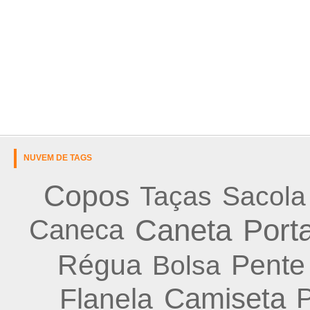
NUVEM DE TAGS
Copos
Sacola
Taças
Caneta
Porta
Caneca
Régua
Pente
Bolsa
Camiseta
Flanela
P