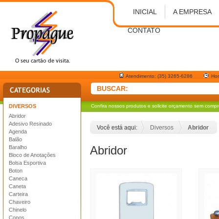
INICIAL
A EMPRESA
CONTATO
Atendimento: (35) 3265-6286
Hor
BUSCAR:
DIVERSOS
Confira nossos produtos e solicite orçamento sem comp
Abridor
Adesivo Resinado
Você está aqui:
Diversos
Abridor
Agenda
Balão
Abridor
Baralho
Bloco de Anotações
Bolsa Esportiva
Boton
Caneca
Caneta
Carteira
Chaveiro
Chinelo
Copos