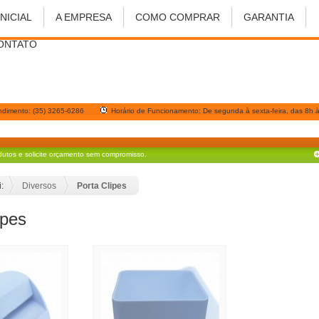
INICIAL
A EMPRESA
COMO COMPRAR
GARANTIA
ONTATO
ndimento: (35) 3265-6286
Horário de Funcionamento: De segunda à sexta-feira, das 8h à
dutos e solicite orçamento sem compromisso.
:
Diversos
Porta Clipes
ipes