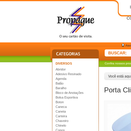
C
Ate
BUSCAR:
DIVERSOS
Confira nossos pro
Abridor
Adesivo Resinado
Você está aqui
Agenda
Balão
Porta Cl
Baralho
Bloco de Anotações
Bolsa Esportiva
Boton
Caneca
Caneta
Carteira
Chaveiro
Chinelo
Copos