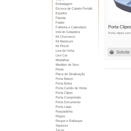
Embalagem
Escova de Cabelo Portátil
Espelho
Flanela
Folder
Porta Clipe
Folhinha e Calendário
Imã de Geladeira
Porta clipes com
Kit Churrasco
Kit Manicure
Kit Pincel
Lixa de Unha
Lixo Car
Medalhas
Medidor de Soro
Pente
Placa de Sinalização
Porta Batom
Porta Bolsa
Porta Cartão de Visita
Porta Clipes
Porta Comprimido
Porta Documento
Porta Lápis
Raspadinha
Régua
Risque e Rabisque
Squeeze
Taças