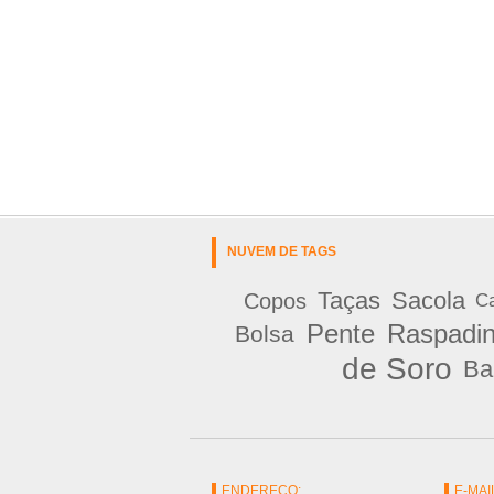
NUVEM DE TAGS
Taças
Sacola
Copos
Ca
Pente
Raspadi
Bolsa
de Soro
Ba
ENDEREÇO:
E-MAI