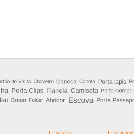
Porta lapis
Caneca
rtão de Visita
Chaveiro
Caneta
Po
nha
Porta Clips
Camiseta
Flanela
Porta Compri
Escova
lão
Abridor
Porta Passapo
Boton
Folder
L:
CONTATOS:
TELEVENDAS