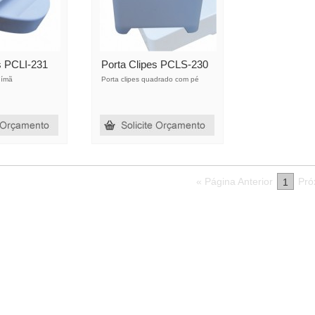
s PCLI-231
Porta Clipes PCLS-230
 ímã
Porta clipes quadrado com pé
« Página Anterior
Pró
1