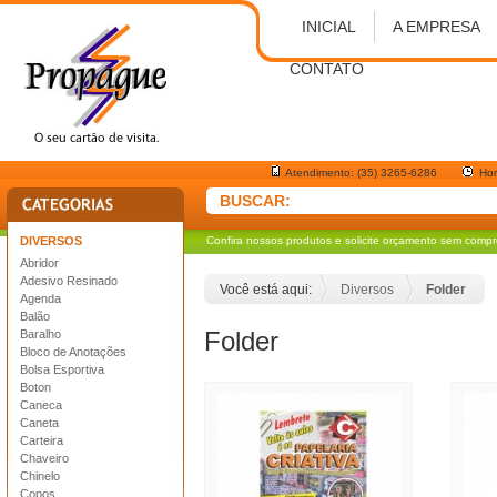
INICIAL
A EMPRESA
CONTATO
Atendimento: (35) 3265-6286
Hor
BUSCAR:
DIVERSOS
Confira nossos produtos e solicite orçamento sem comp
Abridor
Adesivo Resinado
Você está aqui:
Diversos
Folder
Agenda
Balão
Folder
Baralho
Bloco de Anotações
Bolsa Esportiva
Boton
Caneca
Caneta
Carteira
Chaveiro
Chinelo
Copos