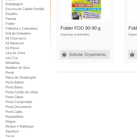
Embalagem
Escova de Cabelo Portátil
Espelho
Flanela
Folder
Folder FOD 80-90 g
Fol
Folhinha e Calendário
Imã de Geladeira
Impresso publicitário
Impres
Kit Churrasco
Kit Manicure
Kit Pincel
Lixa de Unha
Lixo Car
Medalhas
Medidor de Soro
Pente
Placa de Sinalização
Porta Batom
Porta Bolsa
Porta Cartão de Visita
Porta Clipes
Porta Comprimido
Porta Documento
Porta Lápis
Raspadinha
Régua
Risque e Rabisque
Squeeze
Taças