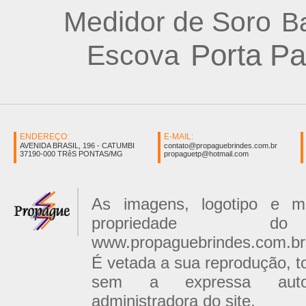
Medidor de Soro
Ba
Porta Pa
Escova
ENDEREÇO:
E-MAIL:
AVENIDA BRASIL, 196 - CATUMBI
contato@propaguebrindes.com.br
37190-000 TRêS PONTAS/MG
propaguetp@hotmail.com
As imagens, logotipo e 
propriedade 
www.propaguebrindes.com.br
É vetada a sua reprodução, tot
sem a expressa auto
administradora do site.