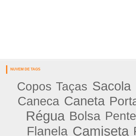
NUVEM DE TAGS
Sacola
Copos
Taças
Caneta
Porta
Caneca
Régua
Bolsa
Pent
Camiseta
Flanela
P